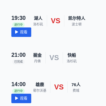
19:30
湖人
凯尔特人
VS
洛杉矶
波士顿
进行中
观看
21:00
掘金
快船
VS
丹佛
洛杉矶
已完成
14:00
雄鹿
76人
VS
密尔沃基
费城
进行中
观看