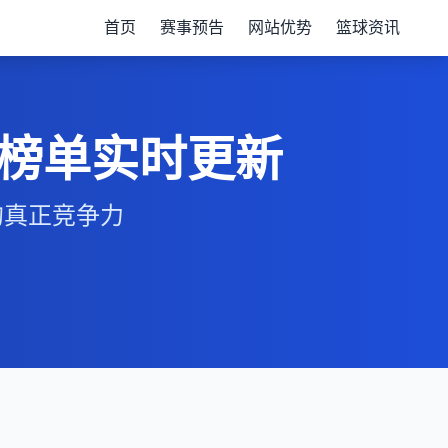
首页
赛事预告
网站优势
篮球资讯
力榜单实时更新
的真正竞争力