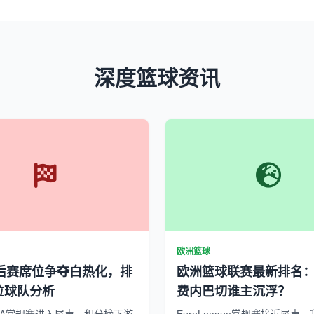
深度篮球资讯
欧洲篮球
季后赛席位争夺白热化，排
欧洲篮球联赛最新排名
位球队分析
费内巴切谁主沉浮？