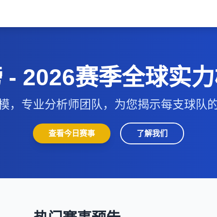
 - 2026赛季全球实
模，专业分析师团队，为您揭示每支球队
查看今日赛事
了解我们